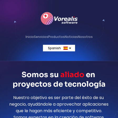
Inicio
Servicios
Productos
Noticias
Nosotros
Spanish
Somos su 
aliado 
en 
proyectos de tecnología
Nuestro objetivo es ser parte del éxito de su 
negocio, ayudándole a aprovechar aplicaciones 
que le hagan más eficiente y competitivo.
Somos expertos en la creación de software 